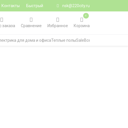
Контакты
Быстрый
nsk@220city.ru
0
с заказа
Сравнение
Избранное
Корзина
лектрика для дома и офиса
Теплые полы
Sale
Все категории