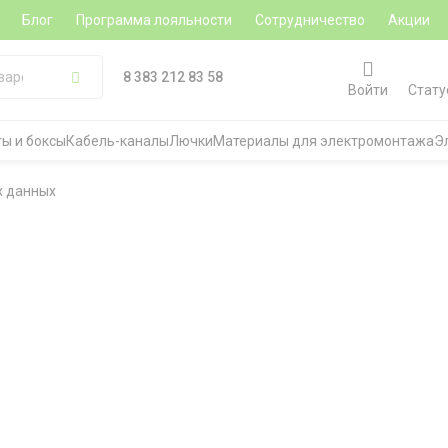
Блог
Программа лояльности
Сотрудничество
Акции
8 383 212 83 58
Войти
Стату
ы и боксы
Кабель-каналы
Лючки
Материалы для электромонтажа
Э
х данных