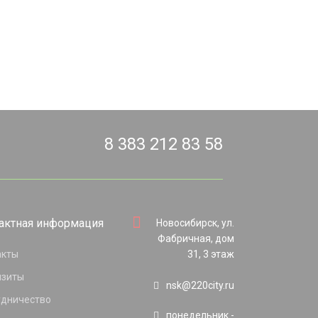
8 383 212 83 58
актная информация
Новосибирск, ул.
Фабричная, дом
акты
31, 3 этаж
изиты
nsk@220city.ru
удничество
понедельник -