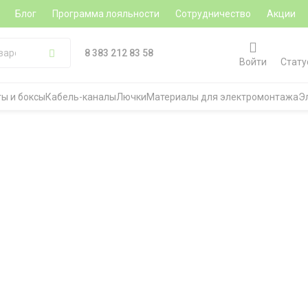
Блог
Программа лояльности
Сотрудничество
Акции
8 383 212 83 58
Войти
Стату
ы и боксы
Кабель-каналы
Лючки
Материалы для электромонтажа
Э