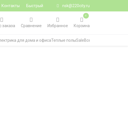
Контакты
Быстрый
nsk@220city.ru
0
с заказа
Сравнение
Избранное
Корзина
лектрика для дома и офиса
Теплые полы
Sale
Все категории