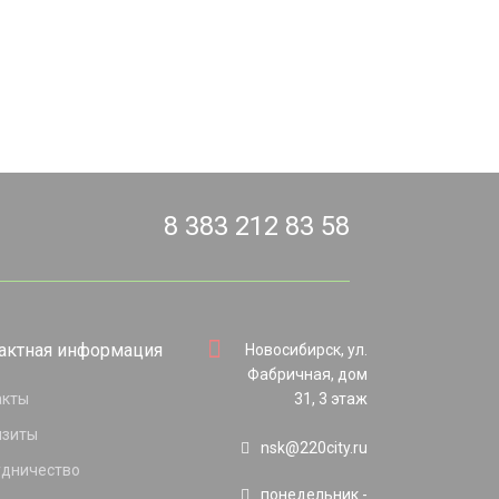
8 383 212 83 58
актная информация
Новосибирск, ул.
Фабричная, дом
акты
31, 3 этаж
изиты
nsk@220city.ru
удничество
понедельник -