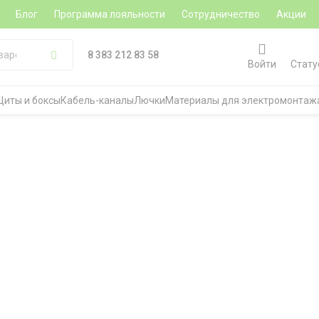
Блог
Программа лояльности
Сотрудничество
Акции
8 383 212 83 58
Войти
Стату
Щиты и боксы
Кабель-каналы
Лючки
Материалы для электромонтаж