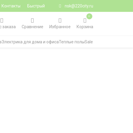
Контакты
Быстрый
nsk@220city.ru
0
с заказа
Сравнение
Избранное
Корзина
а
Электрика для дома и офиса
Теплые полы
Sale