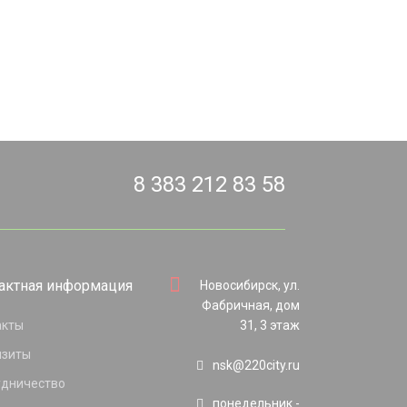
8 383 212 83 58
актная информация
Новосибирск, ул.
Фабричная, дом
акты
31, 3 этаж
изиты
nsk@220city.ru
удничество
понедельник -