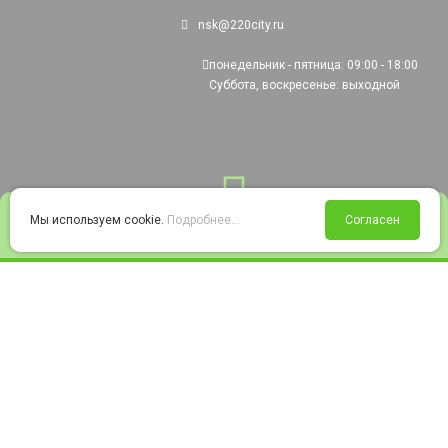
nsk@220city.ru
понедельник - пятница: 09:00 - 18:00
Суббота, воскресенье: выходной
0
Мы используем cookie.
Подробнее...
Согласен
Войти
Статус заказа
Сравнение
Избранное
Корзина
© 2008-2026 220city.ru - гипермаркет электрооборудования
Согласие на обработку персональных данных
Согласие на получение рекламно-информационных материалов